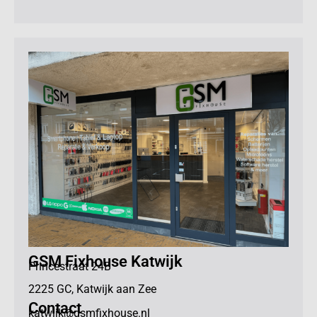
GSM Fixhouse Katwijk
Princestraat 24B
2225 GC, Katwijk aan Zee
Contact
katwijk@gsmfixhouse.nl