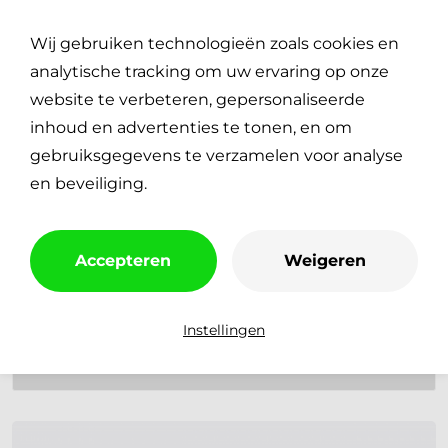
Plan je reparatie
0
Wij gebruiken technologieën zoals cookies en
€
0,00
analytische tracking om uw ervaring op onze
website te verbeteren, gepersonaliseerde
inhoud en advertenties te tonen, en om
gebruiksgegevens te verzamelen voor analyse
en beveiliging.
iPhone X
Accepteren
Weigeren
Toont alle 4 resultaten
Instellingen