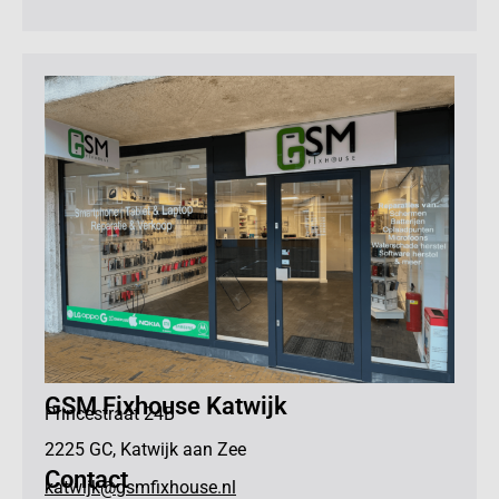
GSM Fixhouse Katwijk
Princestraat 24B
2225 GC, Katwijk aan Zee
Contact
katwijk@gsmfixhouse.nl