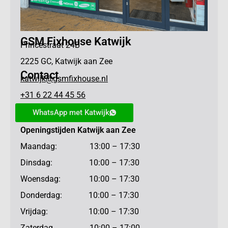
GSM Fixhouse Katwijk
Princestraat 24B
2225 GC, Katwijk aan Zee
Contact
katwijk@gsmfixhouse.nl
+31 6 22 44 45 56
WhatsApp met Katwijk
Openingstijden Katwijk aan Zee
Maandag: 13:00 – 17:30
Dinsdag: 10:00 – 17:30
Woensdag: 10:00 – 17:30
Donderdag: 10:00 – 17:30
Vrijdag: 10:00 – 17:30
Zaterdag 10:00 – 17:00