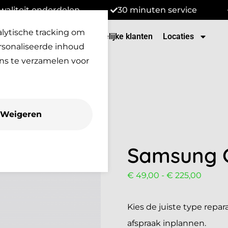
waliteit onderdelen
30 minuten service
alytische tracking om
tenservice
Over Ons
Zakelijke klanten
Locaties
rsonaliseerde inhoud
ns te verzamelen voor
Weigeren
Samsung G
€
49,00
-
€
225,00
Kies de juiste type repara
afspraak inplannen.