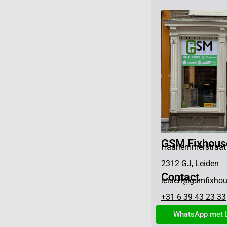
GSM Fixhous
Haarlemmerstraat
2312 GJ, Leiden
Contact
leiden@gsmfixhou
+31 6 39 43 23 33
WhatsApp met 