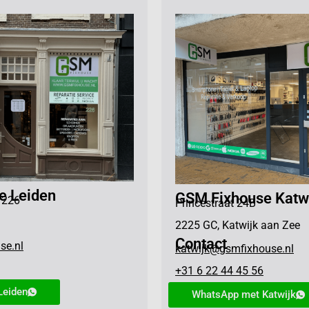
e Leiden
GSM Fixhouse Katw
 226
Princestraat 24B
2225 GC, Katwijk aan Zee
Contact
se.nl
katwijk@gsmfixhouse.nl
+31 6 22 44 45 56
Leiden
WhatsApp met Katwijk