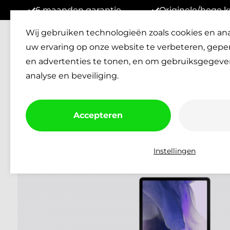
6 maanden garantie
Originele/hoge k
Wij gebruiken technologieën zoals cookies en an
Reparaties
Verkopen
Klan
uw ervaring op onze website te verbeteren, gepe
Afspraak Inplannen
en advertenties te tonen, en om gebruiksgegeve
analyse en beveiliging.
Accepteren
Instellingen