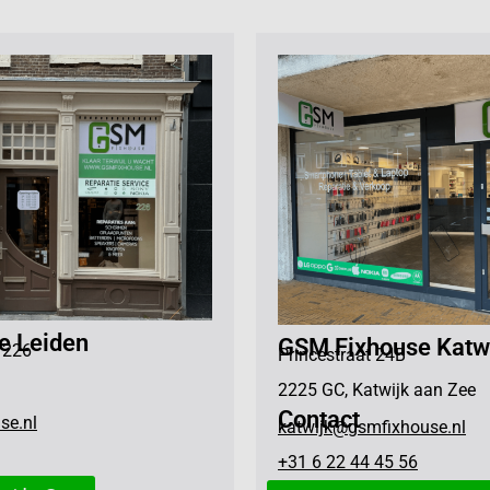
e Leiden
GSM Fixhouse Katw
 226
Princestraat 24B
2225 GC, Katwijk aan Zee
Contact
se.nl
katwijk@gsmfixhouse.nl
+31 6 22 44 45 56