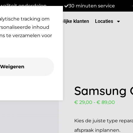
waliteit onderdelen
30 minuten service
alytische tracking om
tenservice
Over Ons
Zakelijke klanten
Locaties
rsonaliseerde inhoud
ns te verzamelen voor
Weigeren
Samsung G
€
29,00
-
€
89,00
Kies de juiste type repara
afspraak inplannen.