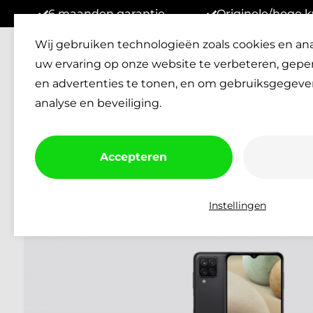
6 maanden garantie
Originele/hoge k
Wij gebruiken technologieën zoals cookies en an
Reparaties
Verkopen
Klan
uw ervaring op onze website te verbeteren, gepe
Afspraak Inplannen
en advertenties te tonen, en om gebruiksgegeve
analyse en beveiliging.
Accepteren
Instellingen