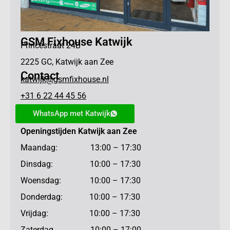
GSM Fixhouse Katwijk
Princestraat 24B
2225 GC, Katwijk aan Zee
Contact
katwijk@gsmfixhouse.nl
+31 6 22 44 45 56
WhatsApp met Katwijk
Openingstijden Katwijk aan Zee
Maandag: 13:00 – 17:30
Dinsdag: 10:00 – 17:30
Woensdag: 10:00 – 17:30
Donderdag: 10:00 – 17:30
Vrijdag: 10:00 – 17:30
Zaterdag 10:00 – 17:00