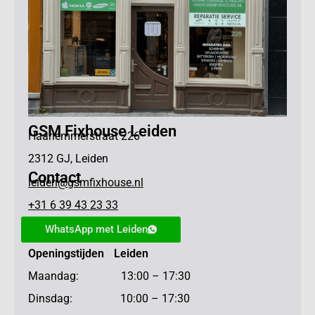
GSM Fixhouse Leiden
Haarlemmerstraat 226
2312 GJ, Leiden
Contact
leiden@gsmfixhouse.nl
+31 6 39 43 23 33
WhatsApp met Leiden
Openingstijden Leiden
Maandag: 13:00 – 17:30
Dinsdag: 10:00 – 17:30