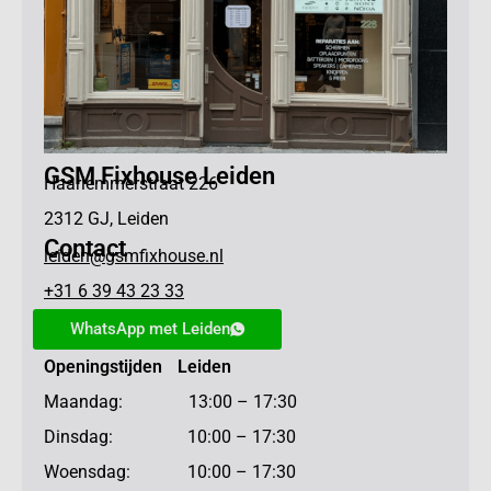
GSM Fixhouse Leiden
Haarlemmerstraat 226
2312 GJ, Leiden
Contact
leiden@gsmfixhouse.nl
+31 6 39 43 23 33
WhatsApp met Leiden
Openingstijden Leiden
Maandag: 13:00 – 17:30
Dinsdag: 10:00 – 17:30
Woensdag: 10:00 – 17:30