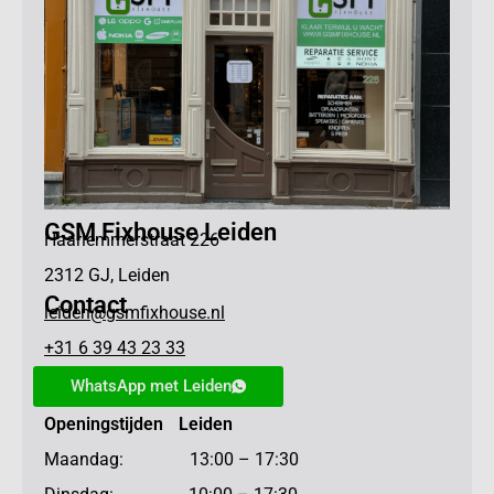
GSM Fixhouse Leiden
Haarlemmerstraat 226
2312 GJ, Leiden
Contact
leiden@gsmfixhouse.nl
+31 6 39 43 23 33
WhatsApp met Leiden
Openingstijden Leiden
Maandag: 13:00 – 17:30