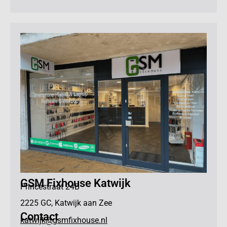
GSM Fixhouse Katwijk
Princestraat 24B
2225 GC, Katwijk aan Zee
Contact
katwijk@gsmfixhouse.nl