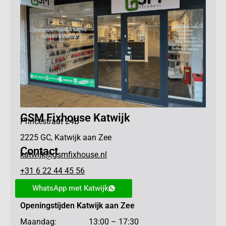
GSM Fixhouse Katwijk
Princestraat 24B
2225 GC, Katwijk aan Zee
Contact
katwijk@gsmfixhouse.nl
+31 6 22 44 45 56
WhatsApp met Katwijk
Openingstijden Katwijk aan Zee
Maandag: 13:00 – 17:30