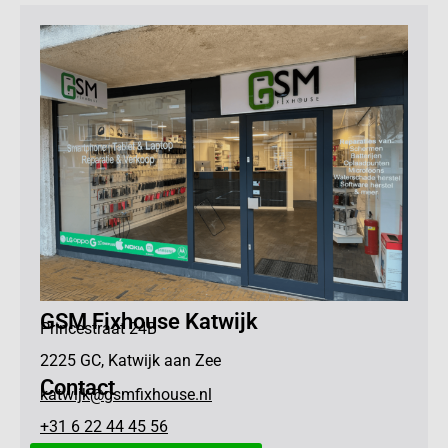
GSM Fixhouse Katwijk
Princestraat 24B
2225 GC, Katwijk aan Zee
Contact
katwijk@gsmfixhouse.nl
+31 6 22 44 45 56