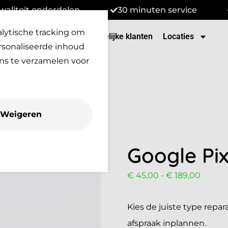
waliteit onderdelen
30 minuten service
alytische tracking om
tenservice
Over Ons
Zakelijke klanten
Locaties
rsonaliseerde inhoud
ns te verzamelen voor
Weigeren
Google Pix
€
45,00
-
€
189,00
Kies de juiste type repara
afspraak inplannen.