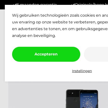
6 maanden garantie
Originele/hoge k
Wij gebruiken technologieën zoals cookies en an
Reparaties
Verkopen
Klan
uw ervaring op onze website te verbeteren, gepe
Afspraak Inplannen
en advertenties te tonen, en om gebruiksgegeve
analyse en beveiliging.
Accepteren
Instellingen