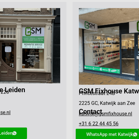
e Leiden
GSM Fixhouse Katw
 226
Princestraat 24B
2225 GC, Katwijk aan Zee
Contact
se.nl
katwijk@gsmfixhouse.nl
+31 6 22 44 45 56
Leiden
WhatsApp met Katwijk