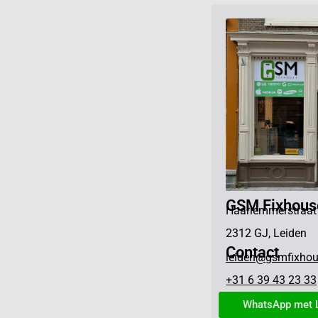
GSM Fixhous
Haarlemmerstraat
2312 GJ, Leiden
Contact
leiden@gsmfixhou
+31 6 39 43 23 33
WhatsApp met 