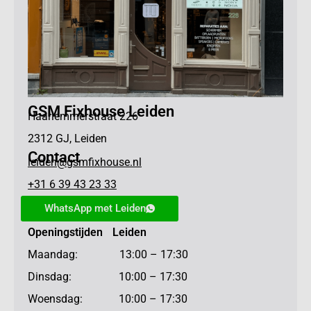
GSM Fixhouse Leiden
Haarlemmerstraat 226
2312 GJ, Leiden
Contact
leiden@gsmfixhouse.nl
+31 6 39 43 23 33
WhatsApp met Leiden
Openingstijden Leiden
Maandag: 13:00 – 17:30
Dinsdag: 10:00 – 17:30
Woensdag: 10:00 – 17:30