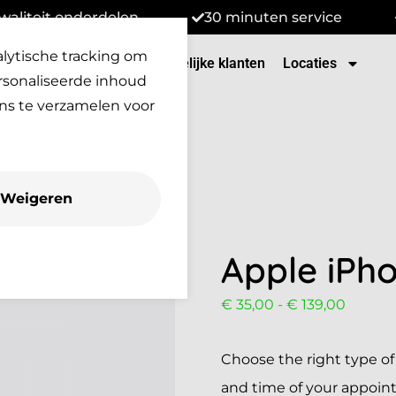
waliteit onderdelen
30 minuten service
alytische tracking om
tenservice
Over Ons
Zakelijke klanten
Locaties
rsonaliseerde inhoud
ns te verzamelen voor
Weigeren
Apple iPho
€
35,00
-
€
139,00
Choose the right type of 
and time of your appoin