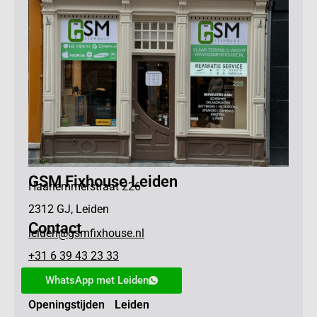
GSM Fixhouse Leiden
Haarlemmerstraat 226
2312 GJ, Leiden
Contact
leiden@gsmfixhouse.nl
+31 6 39 43 23 33
WhatsApp met Leiden
Openingstijden Leiden