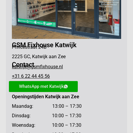
GSM Fixhouse Katwijk
Princestraat 24B
2225 GC, Katwijk aan Zee
Contact
katwijk@gsmfixhouse.nl
+31 6 22 44 45 56
WhatsApp met Katwijk
Openingstijden Katwijk aan Zee
Maandag: 13:00 – 17:30
Dinsdag: 10:00 – 17:30
Woensdag: 10:00 – 17:30