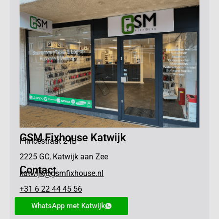
GSM Fixhouse Katwijk
Princestraat 24B
2225 GC, Katwijk aan Zee
Contact
katwijk@gsmfixhouse.nl
+31 6 22 44 45 56
WhatsApp met Katwijk