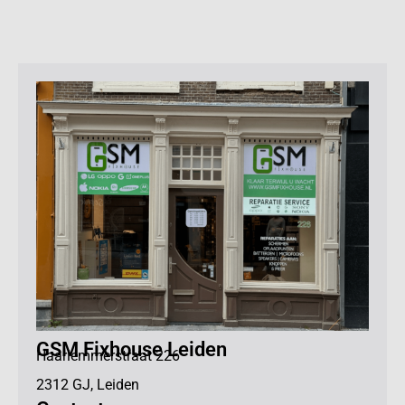
GSM Fixhouse Leiden
Haarlemmerstraat 226
2312 GJ, Leiden